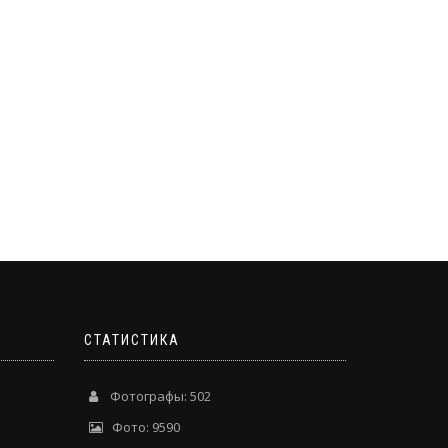
СТАТИСТИКА
Фотографы: 502
Фото: 9590