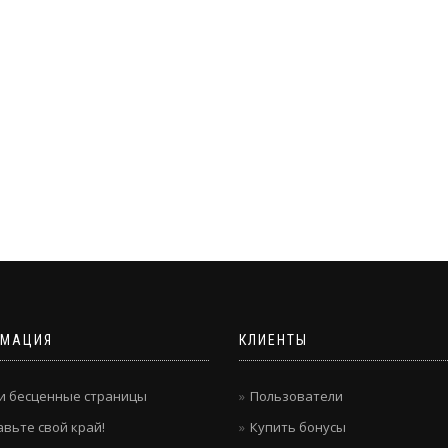
МАЦИЯ
КЛИЕНТЫ
и бесценные страницы
Пользователи
вьте свой край!
Купить бонусы