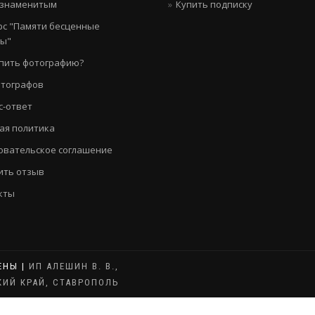
 знаменитым
Купить подписку
рс "Памяти бесценные
цы"
упить фотографию?
отографов
с-ответ
ая политика
овательское соглашение
ить отзыв
кты
ЕНЫ |
ИП АЛЕШИН В. В.,
КИЙ КРАЙ, СТАВРОПОЛЬ