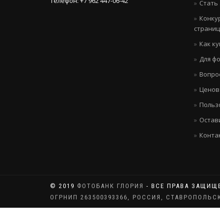
Телефон: +7 962 447-06-42
Стать
Конку
страни
Как к
Для ф
Вопро
Ценов
Польз
Остав
Конта
© 2019
ФОТОБАНК ГЛОРИЯ
- ВСЕ ПРАВА ЗАЩИЩ
ОГРНИП 263500393366, РОССИЯ, СТАВРОПОЛЬС