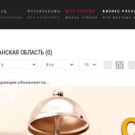
ХОД
ФОТОАЛЬБОМЫ
МОЯ РОССИЯ
БИЗНЕС РОСС
егистрация
все категории
жизнь страны
все мастера 
АНСКАЯ ОБЛАСТЬ
(0)
рмация обновляется...