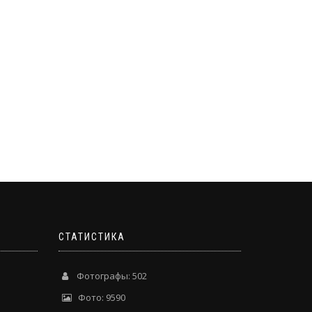
СТАТИСТИКА
Фотографы: 502
Фото: 9590