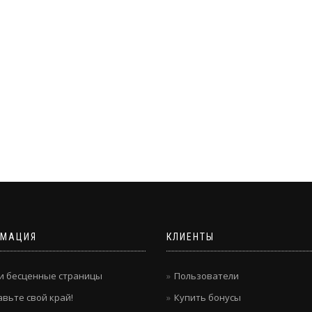
МАЦИЯ
КЛИЕНТЫ
и бесценные страницы
Пользователи
вьте свой край!
Купить бонусы