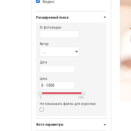
Видео
Расширенный поиск
ID фото/видео:
Автор:
Дата
Цена:
0
1000
Не показывать файлы для взрослых:
Фото параметры