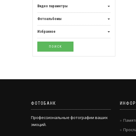
Видео параметры
Фотоальбомы
Избранное
ФОТОБАНК
ИНФОР
Профессиональные фотографии ваших
Памят
эмоций.
Просла